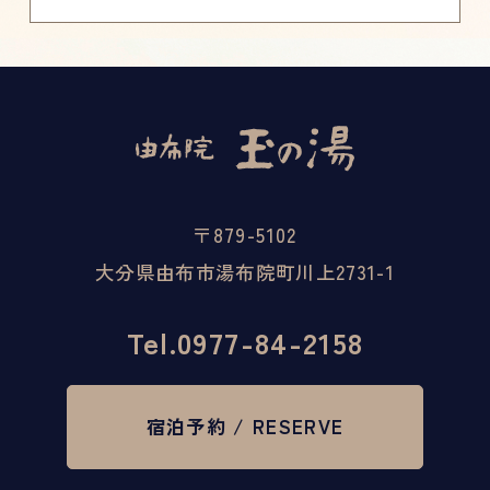
2．個人情報の第三者提供
・お客様の同意がある場合
・法令に基づく場合
3．個人情報の管理
・適切なセキュリティ対策を講じ、不正アク
セス、紛失、破壊、改ざんおよび漏洩を防止
します。
〒879-5102
4．個人情報の開示、訂正、削除
大分県由布市湯布院町川上2731-1
・お客様のご要望に応じて、法令に従い対応
いたします。
Tel.
0977-84-2158
宿泊予約 / RESERVE