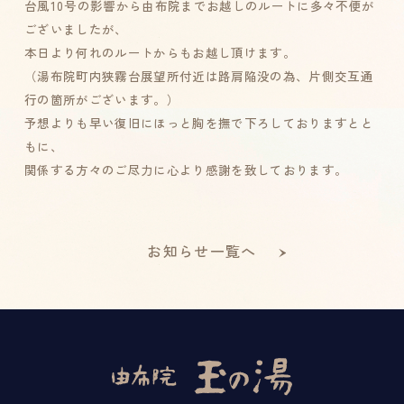
台風10号の影響から由布院までお越しのルートに多々不便が
ございましたが、
本日より何れのルートからもお越し頂けます。
（湯布院町内狭霧台展望所付近は路肩陥没の為、片側交互通
行の箇所がございます。）
予想よりも早い復旧にほっと胸を撫で下ろしておりますとと
もに、
関係する方々のご尽力に心より感謝を致しております。
お知らせ一覧へ