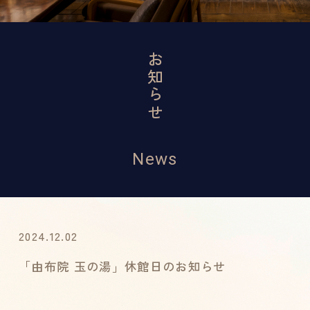
お知らせ
News
2024.12.02
「由布院 玉の湯」休館日のお知らせ