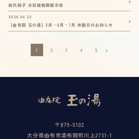
田代純子 水彩植物画展示会
2026.04.23
【由布院 玉の湯】5月・6月・7月 休館日のお知らせ
1
2
3
4
5
>
〒879-5102
大分県由布市湯布院町川上2731-1